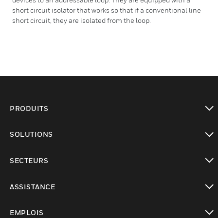
short circuit isolator that works so that if a conventional line
short circuit, they are isolated from the loop.
PRODUITS
toggle view
SOLUTIONS
toggle view
SECTEURS
toggle view
ASSISTANCE
toggle view
EMPLOIS