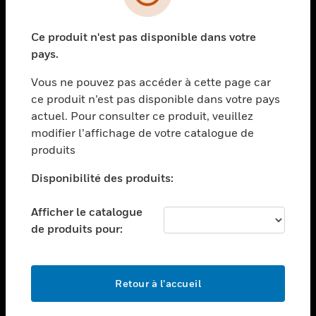
toggle view
SECTEURS
Ce produit n'est pas disponible dans votre
toggle view
ASSISTANCE
pays.
toggle view
Vous ne pouvez pas accéder à cette page car
EMPLOIS
ce produit n’est pas disponible dans votre pays
toggle view
actuel. Pour consulter ce produit, veuillez
SOCIÉTÉ
modifier l’affichage de votre catalogue de
produits
toggle view
NOUS CONTACTER
Disponibilité des produits:
toggle view
MENTIONS LÉGALES
Afficher le catalogue
toggle view
de produits pour:
SUIVEZ-NOUS
Retour à l’accueil