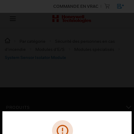
COMMANDE EN VRAC
Par catégorie
Sécurité des personnes en cas
d’incendie
Modules d’E/S
Modules spécialisés
System Sensor Isolator Module
PRODUITS
toggle view
SOLUTIONS