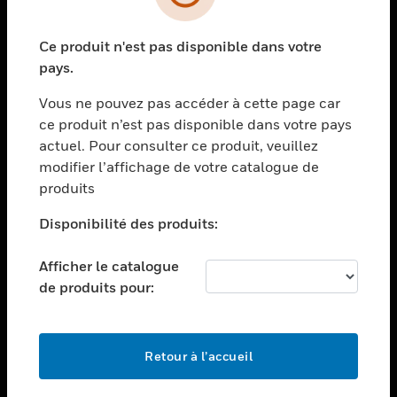
toggle view
SECTEURS
Ce produit n'est pas disponible dans votre
toggle view
ASSISTANCE
pays.
toggle view
Vous ne pouvez pas accéder à cette page car
EMPLOIS
ce produit n’est pas disponible dans votre pays
toggle view
actuel. Pour consulter ce produit, veuillez
SOCIÉTÉ
modifier l’affichage de votre catalogue de
produits
toggle view
NOUS CONTACTER
Disponibilité des produits:
toggle view
MENTIONS LÉGALES
Afficher le catalogue
toggle view
de produits pour:
SUIVEZ-NOUS
Retour à l’accueil