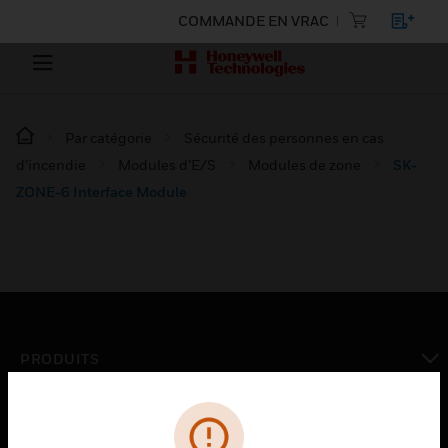
COMMANDE EN VRAC
Par catégorie
Sécurité des personnes en cas
d’incendie
Modules d’E/S
Modules de zone
SK-
ZONE-6 Interface Module
PRODUITS
toggle view
SOLUTIONS