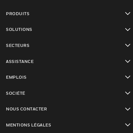
PRODUITS
toggle view
SOLUTIONS
toggle view
SECTEURS
toggle view
ASSISTANCE
toggle view
EMPLOIS
toggle view
SOCIÉTÉ
toggle view
NOUS CONTACTER
toggle view
MENTIONS LÉGALES