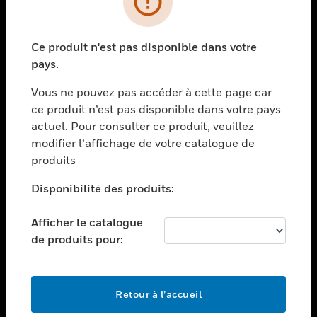
toggle view
SECTEURS
Ce produit n'est pas disponible dans votre
toggle view
pays.
ASSISTANCE
Vous ne pouvez pas accéder à cette page car
toggle view
EMPLOIS
ce produit n’est pas disponible dans votre pays
actuel. Pour consulter ce produit, veuillez
toggle view
modifier l’affichage de votre catalogue de
SOCIÉTÉ
produits
toggle view
NOUS CONTACTER
Disponibilité des produits:
toggle view
Afficher le catalogue
MENTIONS LÉGALES
de produits pour:
toggle view
SUIVEZ-NOUS
Retour à l’accueil