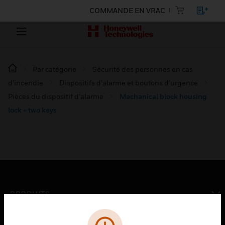
COMMANDE EN VRAC
Par catégorie
Sécurité des personnes en cas
d’incendie
Dispositifs d’alarme et boutons d’urgence
Pièces du dispositif d’alarme
Mechanical block housing
lock + two keys
PRODUITS
toggle view
SOLUTIONS