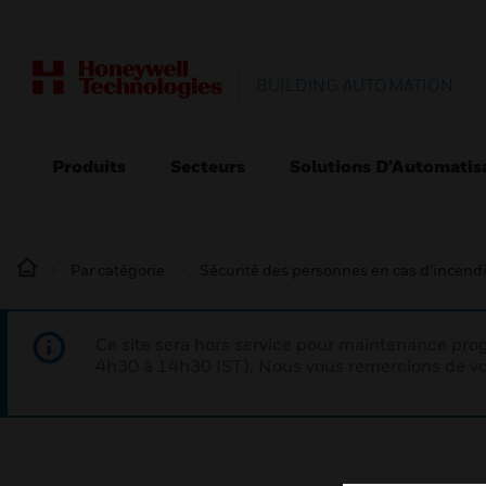
BUILDING AUTOMATION
Produits
Secteurs
Solutions D’Automatis
Par catégorie
Sécurité des personnes en cas d’incend
Ce site sera hors service pour maintenance p
4h30 à 14h30 IST). Nous vous remercions de vo