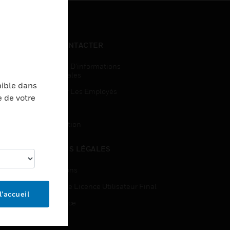
NOUS CONTACTER
Demandes D’informations
Commerciales
nible dans
Accès Pour Les Employés
e de votre
Inscription
Désinscription
MENTIONS LÉGALES
Certifications
Contrats De Licence Utilisateur Final
l’accueil
Open Source
Brevets