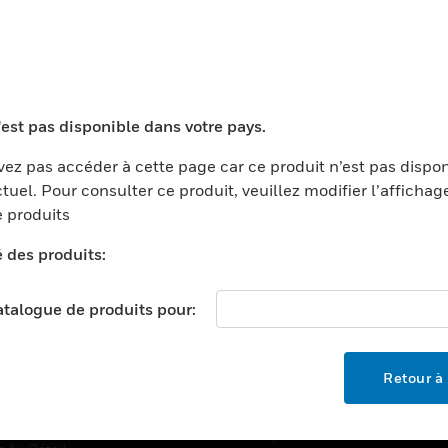
TEURS
ASSISTANCE
'est pas disponible dans votre pays.
ports
Recherche De Partenaires
ments Commerciaux
Formation
ez pas accéder à cette page car ce produit n’est pas dispo
tuel. Pour consulter ce produit, veuillez modifier l’affichag
centers
Assistance Technique
 produits
ation
Tutoriels De Sites Web
é des produits:
ernement Et Militaire
EMPLOIS
é
catalogue de produits pour:
Emplois
ignement Supérieur
Recherche D'emploi
llerie/Restauration
Retour à 
trie Et Fabrication
SOCIÉTÉ
ce Et Corrections
À Propos