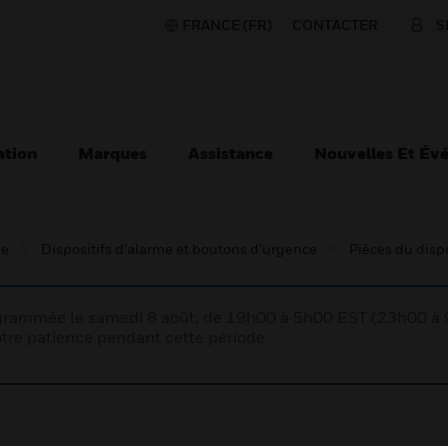
FRANCE (FR)
CONTACTER
S
ation
Marques
Assistance
Nouvelles Et Év
ie
Dispositifs d’alarme et boutons d’urgence
Pièces du dispo
rogrammée le samedi 8 août, de 19h00 à 5h00 EST (23h00 
tre patience pendant cette période.