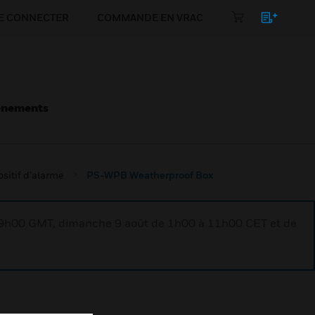
E CONNECTER
COMMANDE EN VRAC
énements
sitif d’alarme
PS-WPB Weatherproof Box
à 9h00 GMT, dimanche 9 août de 1h00 à 11h00 CET et de