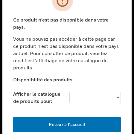
toggle view
SECTEURS
Ce produit n'est pas disponible dans votre
toggle view
pays.
ASSISTANCE
Vous ne pouvez pas accéder à cette page car
toggle view
EMPLOIS
ce produit n’est pas disponible dans votre pays
actuel. Pour consulter ce produit, veuillez
toggle view
modifier l’affichage de votre catalogue de
SOCIÉTÉ
produits
toggle view
NOUS CONTACTER
Disponibilité des produits:
toggle view
Afficher le catalogue
MENTIONS LÉGALES
de produits pour:
toggle view
SUIVEZ-NOUS
Retour à l’accueil