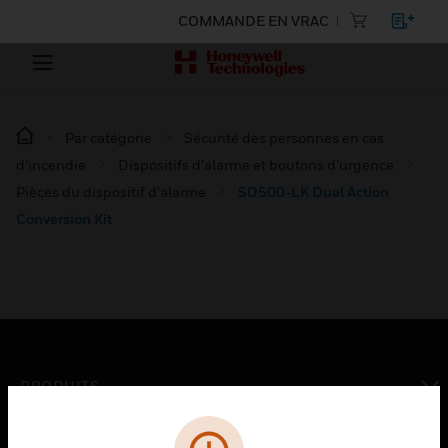
COMMANDE EN VRAC
Par catégorie
Sécurité des personnes en cas
d’incendie
Dispositifs d’alarme et boutons d’urgence
Pièces du dispositif d’alarme
SD500-LK Dual Action
Conversion Kit
PRODUITS
toggle view
SOLUTIONS