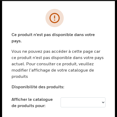
PRODUITS
toggle view
SOLUTIONS
Ce produit n'est pas disponible dans votre
pays.
toggle view
SECTEURS
Vous ne pouvez pas accéder à cette page car
toggle view
ce produit n’est pas disponible dans votre pays
ASSISTANCE
actuel. Pour consulter ce produit, veuillez
modifier l’affichage de votre catalogue de
toggle view
EMPLOIS
produits
toggle view
Disponibilité des produits:
SOCIÉTÉ
toggle view
Afficher le catalogue
NOUS CONTACTER
de produits pour:
toggle view
MENTIONS LÉGALES