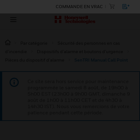
COMMANDE EN VRAC
Par catégorie
Sécurité des personnes en cas
d’incendie
Dispositifs d’alarme et boutons d’urgence
Pièces du dispositif d’alarme
SenTRI Manual Call Point
Ce site sera hors service pour maintenance
programmée le samedi 8 août, de 19h00 à
5h00 EST (23h00 à 9h00 GMT, dimanche 9
août de 1h00 à 11h00 CET et de 4h30 à
14h30 IST). Nous vous remercions de votre
patience pendant cette période.