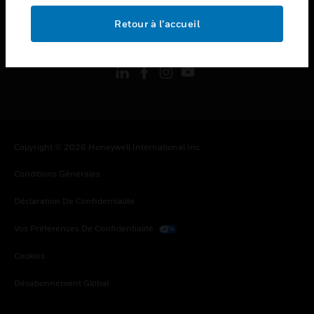
Retour à l’accueil
toggle view
SUIVEZ-NOUS
Copyright © 2026 Honeywell International Inc.
Conditions Générales
Déclaration De Confidentialité
Vos Préférences De Confidentialité
Cookies
Désabonnement Global