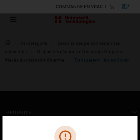
COMMANDE EN VRAC
Par catégorie
Sécurité des personnes en cas
d’incendie
Dispositifs d’alarme et boutons d’urgence
Pièces du dispositif d’alarme
Transparent Hinged Cover
PRODUITS
toggle view
SOLUTIONS