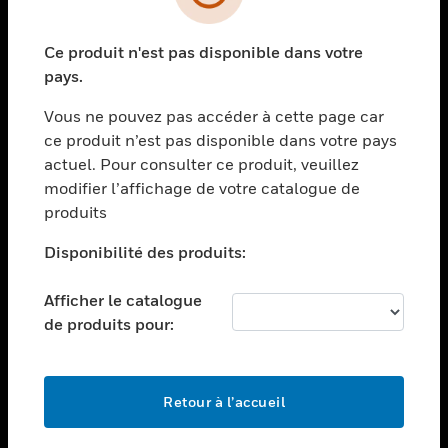
toggle view
SECTEURS
Ce produit n'est pas disponible dans votre
toggle view
ASSISTANCE
pays.
toggle view
Vous ne pouvez pas accéder à cette page car
EMPLOIS
ce produit n’est pas disponible dans votre pays
toggle view
actuel. Pour consulter ce produit, veuillez
SOCIÉTÉ
modifier l’affichage de votre catalogue de
produits
toggle view
NOUS CONTACTER
Disponibilité des produits:
toggle view
MENTIONS LÉGALES
Afficher le catalogue
toggle view
de produits pour:
SUIVEZ-NOUS
Retour à l’accueil