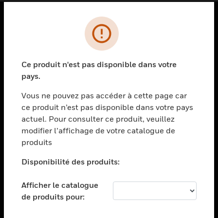
PRODUITS
toggle view
SOLUTIONS
Ce produit n'est pas disponible dans votre
pays.
toggle view
SECTEURS
Vous ne pouvez pas accéder à cette page car
toggle view
ce produit n’est pas disponible dans votre pays
ASSISTANCE
actuel. Pour consulter ce produit, veuillez
modifier l’affichage de votre catalogue de
toggle view
EMPLOIS
produits
toggle view
Disponibilité des produits:
SOCIÉTÉ
toggle view
Afficher le catalogue
NOUS CONTACTER
de produits pour:
toggle view
MENTIONS LÉGALES