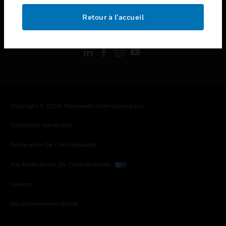
Retour à l’accueil
toggle view
SUIVEZ-NOUS
Copyright © 2026 Honeywell International Inc.
Conditions Générales
Déclaration De Confidentialité
Vos Préférences De Confidentialité
Cookies
Désabonnement Global