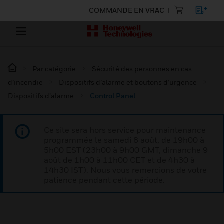
COMMANDE EN VRAC
Par catégorie
Sécurité des personnes en cas
d’incendie
Dispositifs d’alarme et boutons d’urgence
Dispositifs d’alarme
Control Panel
Ce site sera hors service pour maintenance
programmée le samedi 8 août, de 19h00 à
5h00 EST (23h00 à 9h00 GMT, dimanche 9
août de 1h00 à 11h00 CET et de 4h30 à
14h30 IST). Nous vous remercions de votre
patience pendant cette période.