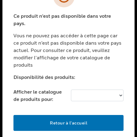
toggle view
SECTEURS
Ce produit n'est pas disponible dans votre
toggle view
ASSISTANCE
pays.
toggle view
Vous ne pouvez pas accéder à cette page car
EMPLOIS
ce produit n’est pas disponible dans votre pays
toggle view
actuel. Pour consulter ce produit, veuillez
SOCIÉTÉ
modifier l’affichage de votre catalogue de
produits
toggle view
NOUS CONTACTER
Disponibilité des produits:
toggle view
MENTIONS LÉGALES
Afficher le catalogue
toggle view
de produits pour:
SUIVEZ-NOUS
Retour à l’accueil