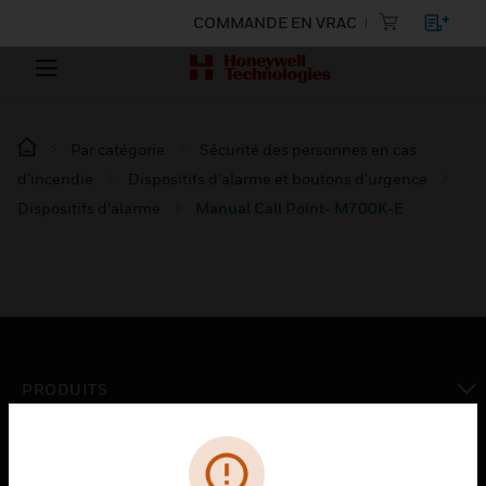
COMMANDE EN VRAC
Par catégorie
Sécurité des personnes en cas
d’incendie
Dispositifs d’alarme et boutons d’urgence
Dispositifs d’alarme
Manual Call Point- M700K-E
PRODUITS
toggle view
SOLUTIONS