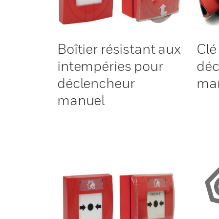
Boîtier résistant aux
Clé
intempéries pour
déc
déclencheur
ma
manuel