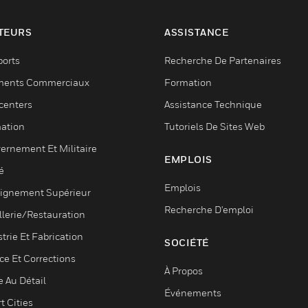
TEURS
ASSISTANCE
ports
Recherche De Partenaires
ments Commerciaux
Formation
centers
Assistance Technique
ation
Tutoriels De Sites Web
ernement Et Militaire
EMPLOIS
é
Emplois
ignement Supérieur
Recherche D'emploi
llerie/Restauration
trie Et Fabrication
SOCIÉTÉ
ce Et Corrections
À Propos
e Au Détail
Événements
t Cities