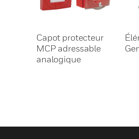
Capot protecteur
Élé
MCP adressable
Ge
analogique