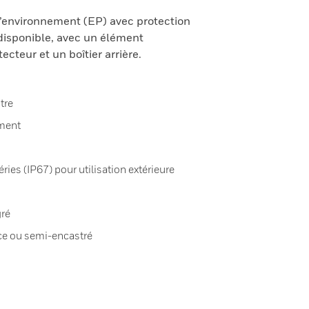
l’environnement (EP) avec protection
isponible, avec un élément
ecteur et un boîtier arrière.
tre
ement
ries (IP67) pour utilisation extérieure
gré
ce ou semi-encastré