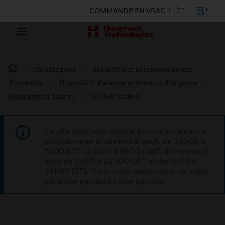
COMMANDE EN VRAC
Par catégorie
Sécurité des personnes en cas
d’incendie
Dispositifs d’alarme et boutons d’urgence
Dispositifs d’alarme
SK Pull Station
Ce site sera hors service pour maintenance
programmée le samedi 8 août, de 19h00 à
5h00 EST (23h00 à 9h00 GMT, dimanche 9
août de 1h00 à 11h00 CET et de 4h30 à
14h30 IST). Nous vous remercions de votre
patience pendant cette période.