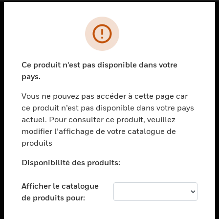
PRODUITS
toggle view
SOLUTIONS
Ce produit n'est pas disponible dans votre
pays.
toggle view
SECTEURS
Vous ne pouvez pas accéder à cette page car
toggle view
ce produit n’est pas disponible dans votre pays
ASSISTANCE
actuel. Pour consulter ce produit, veuillez
modifier l’affichage de votre catalogue de
toggle view
EMPLOIS
produits
toggle view
Disponibilité des produits:
SOCIÉTÉ
toggle view
Afficher le catalogue
NOUS CONTACTER
de produits pour:
toggle view
MENTIONS LÉGALES