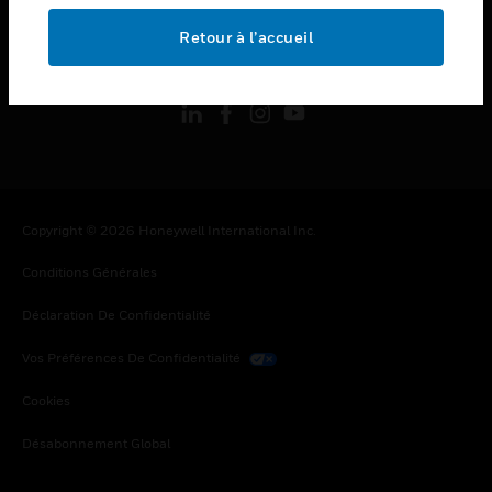
Retour à l’accueil
toggle view
SUIVEZ-NOUS
Copyright © 2026 Honeywell International Inc.
Conditions Générales
Déclaration De Confidentialité
Vos Préférences De Confidentialité
Cookies
Désabonnement Global