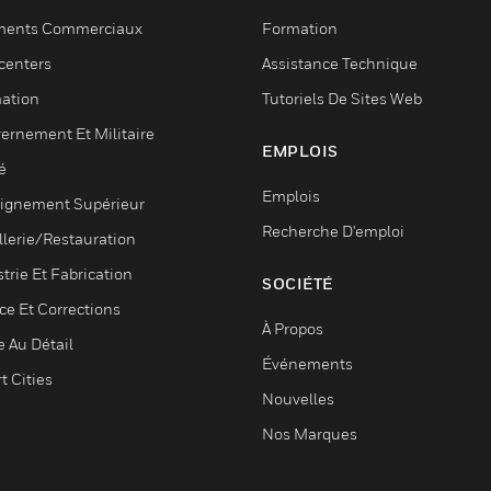
ments Commerciaux
Formation
centers
Assistance Technique
ation
Tutoriels De Sites Web
ernement Et Militaire
EMPLOIS
é
Emplois
ignement Supérieur
Recherche D'emploi
llerie/Restauration
trie Et Fabrication
SOCIÉTÉ
ce Et Corrections
À Propos
e Au Détail
Événements
t Cities
Nouvelles
Nos Marques