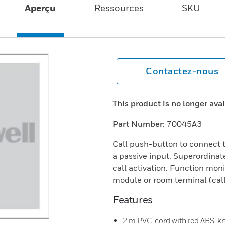
Aperçu
Ressources
SKU
Contactez-nous
This product is no longer ava
Part Number
: 70045A3
Call push-button to connect t
a passive input. Superordinate
call activation. Function moni
module or room terminal (call
Features
2 m PVC-cord with red ABS-k