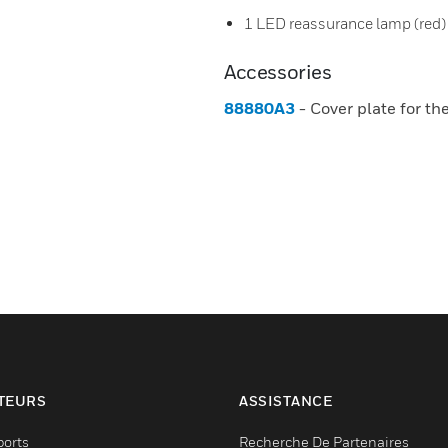
1 LED reassurance lamp (red)
Accessories
88880A3
- Cover plate for the
TEURS
ASSISTANCE
ports
Recherche De Partenaires