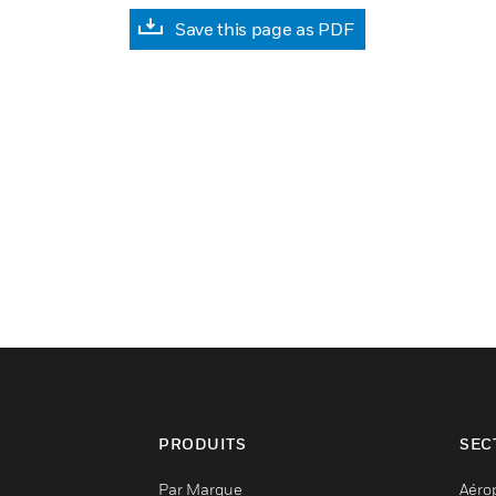
Save this page as PDF
PRODUITS
SEC
Par Marque
Aéro