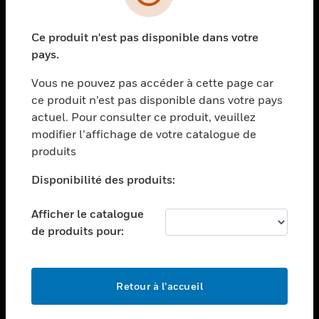
toggle view
SECTEURS
Ce produit n'est pas disponible dans votre
toggle view
ASSISTANCE
pays.
toggle view
Vous ne pouvez pas accéder à cette page car
EMPLOIS
ce produit n’est pas disponible dans votre pays
toggle view
actuel. Pour consulter ce produit, veuillez
SOCIÉTÉ
modifier l’affichage de votre catalogue de
produits
toggle view
NOUS CONTACTER
Disponibilité des produits:
toggle view
MENTIONS LÉGALES
Afficher le catalogue
toggle view
de produits pour:
SUIVEZ-NOUS
Retour à l’accueil