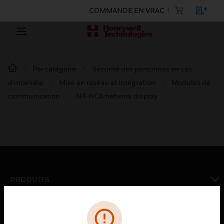
COMMANDE EN VRAC
Par catégorie
Sécurité des personnes en cas
d’incendie
Mise en réseau et intégration
Modules de
communication
NX-NCA network display
PRODUITS
toggle view
SOLUTIONS