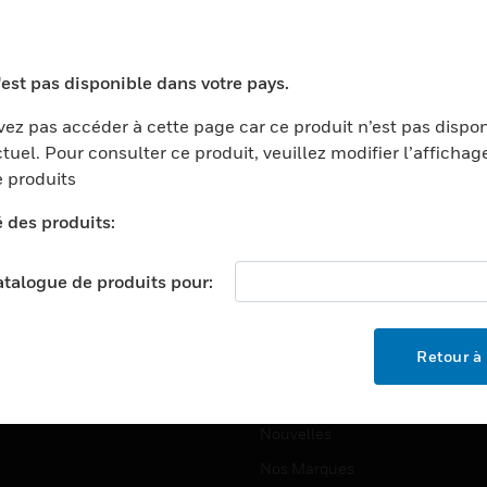
ports
Recherche De Partenaires
ments Commerciaux
Formation
'est pas disponible dans votre pays.
centers
Assistance Technique
ez pas accéder à cette page car ce produit n’est pas dispo
ation
Tutoriels De Sites Web
tuel. Pour consulter ce produit, veuillez modifier l’affichag
ernement Et Militaire
 produits
EMPLOIS
é
é des produits:
Emplois
ignement Supérieur
Recherche D'emploi
llerie/Restauration
catalogue de produits pour:
trie Et Fabrication
SOCIÉTÉ
ce Et Corrections
Retour à 
À Propos
e Au Détail
Événements
t Cities
Nouvelles
Nos Marques