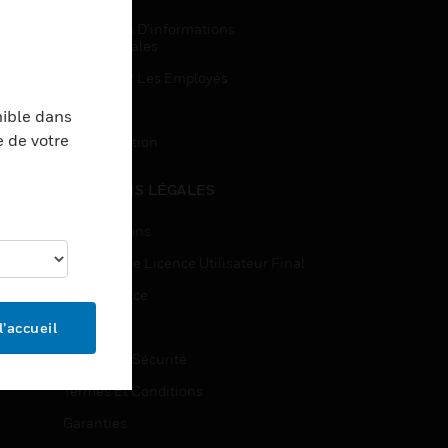
Demandes D’informations
Commerciales
Accès Pour Les Employés
Inscription
nible dans
e de votre
Désinscription
MENTIONS LÉGALES
Certifications
Contrats De Licence Utilisateur Final
Open Source
Brevets
l’accueil
Qualité Et Sécurité
Termes Et Conditions
Garanties