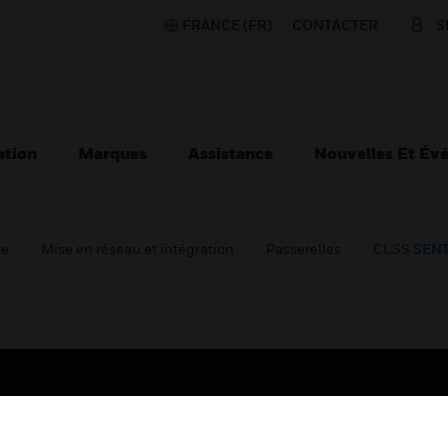
FRANCE (FR)
CONTACTER
S
ation
Marques
Assistance
Nouvelles Et Év
ie
Mise en réseau et intégration
Passerelles
CLSS SENT
TEURS
ASSISTANCE