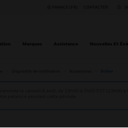
FRANCE (FR)
CONTACTER
S
ation
Marques
Assistance
Nouvelles Et Év
ie
Dispositifs de notification
Accessoires
Boîtier
rogrammée le samedi 8 août, de 19h00 à 5h00 EST (23h00 
tre patience pendant cette période.