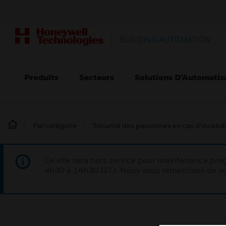
BUILDING AUTOMATION
Produits
Secteurs
Solutions D’Automatis
Par catégorie
Sécurité des personnes en cas d’incend
Ce site sera hors service pour maintenance p
4h30 à 14h30 IST). Nous vous remercions de vo