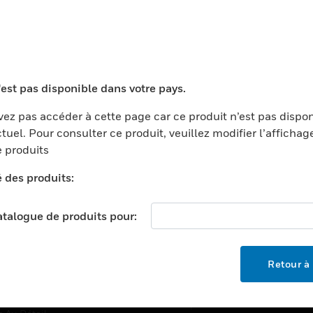
TEURS
ASSISTANCE
'est pas disponible dans votre pays.
ports
Recherche De Partenaires
ments Commerciaux
Formation
ez pas accéder à cette page car ce produit n’est pas dispo
tuel. Pour consulter ce produit, veuillez modifier l’affichag
centers
Assistance Technique
 produits
ation
Tutoriels De Sites Web
é des produits:
ernement Et Militaire
EMPLOIS
é
catalogue de produits pour:
Emplois
ignement Supérieur
Recherche D'emploi
llerie/Restauration
Retour à 
trie Et Fabrication
SOCIÉTÉ
ce Et Corrections
À Propos