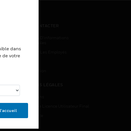
NOUS CONTACTER
Demandes D’informations
Commerciales
nible dans
Accès Pour Les Employés
e de votre
Inscription
Désinscription
MENTIONS LÉGALES
Certifications
Contrats De Licence Utilisateur Final
l’accueil
Open Source
Brevets