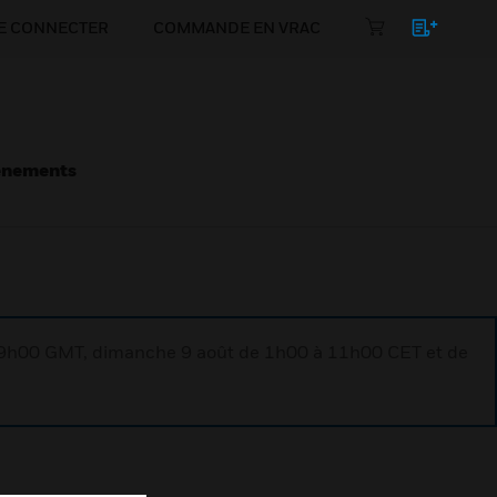
E CONNECTER
COMMANDE EN VRAC
énements
à 9h00 GMT, dimanche 9 août de 1h00 à 11h00 CET et de