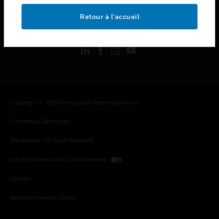
Retour à l’accueil
toggle view
SUIVEZ-NOUS
Copyright © 2026 Honeywell International Inc.
Conditions Générales
Déclaration De Confidentialité
Vos Préférences De Confidentialité
Cookies
Désabonnement Global