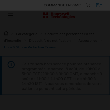
COMMANDE EN VRAC
Par catégorie
Sécurité des personnes en cas
d’incendie
Dispositifs de notification
Accessoires
Horn & Strobe Protective Covers
Ce site sera hors service pour maintenance
programmée le samedi 8 août, de 19h00 à
5h00 EST (23h00 à 9h00 GMT, dimanche 9
août de 1h00 à 11h00 CET et de 4h30 à
14h30 IST). Nous vous remercions de votre
patience pendant cette période.