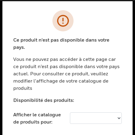
PRODUITS
toggle view
SOLUTIONS
Ce produit n'est pas disponible dans votre
pays.
toggle view
SECTEURS
Vous ne pouvez pas accéder à cette page car
toggle view
ce produit n’est pas disponible dans votre pays
ASSISTANCE
actuel. Pour consulter ce produit, veuillez
modifier l’affichage de votre catalogue de
toggle view
EMPLOIS
produits
toggle view
Disponibilité des produits:
SOCIÉTÉ
toggle view
Afficher le catalogue
NOUS CONTACTER
de produits pour:
toggle view
MENTIONS LÉGALES