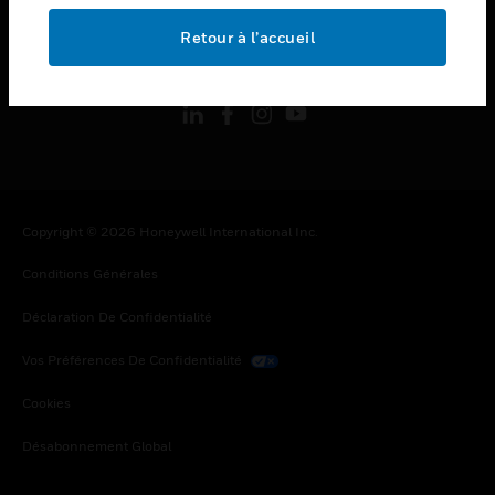
Retour à l’accueil
toggle view
SUIVEZ-NOUS
Copyright © 2026 Honeywell International Inc.
Conditions Générales
Déclaration De Confidentialité
Vos Préférences De Confidentialité
Cookies
Désabonnement Global