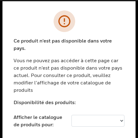
PRODUITS
toggle view
SOLUTIONS
Ce produit n'est pas disponible dans votre
pays.
toggle view
SECTEURS
Vous ne pouvez pas accéder à cette page car
toggle view
ce produit n’est pas disponible dans votre pays
ASSISTANCE
actuel. Pour consulter ce produit, veuillez
modifier l’affichage de votre catalogue de
toggle view
EMPLOIS
produits
toggle view
Disponibilité des produits:
SOCIÉTÉ
toggle view
Afficher le catalogue
NOUS CONTACTER
de produits pour:
toggle view
MENTIONS LÉGALES