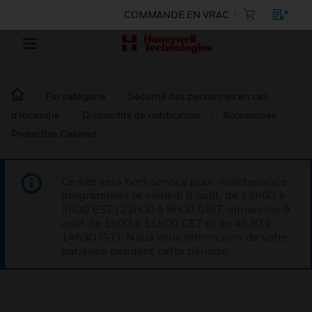
COMMANDE EN VRAC
Par catégorie
Sécurité des personnes en cas
d’incendie
Dispositifs de notification
Accessoires
Protective Cabinet
Ce site sera hors service pour maintenance
programmée le samedi 8 août, de 19h00 à
5h00 EST (23h00 à 9h00 GMT, dimanche 9
août de 1h00 à 11h00 CET et de 4h30 à
14h30 IST). Nous vous remercions de votre
patience pendant cette période.