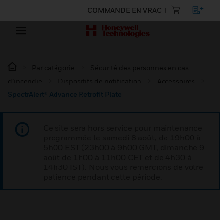
COMMANDE EN VRAC
Par catégorie
Sécurité des personnes en cas
d’incendie
Dispositifs de notification
Accessoires
SpectrAlert® Advance Retrofit Plate
Ce site sera hors service pour maintenance
programmée le samedi 8 août, de 19h00 à
5h00 EST (23h00 à 9h00 GMT, dimanche 9
août de 1h00 à 11h00 CET et de 4h30 à
14h30 IST). Nous vous remercions de votre
patience pendant cette période.