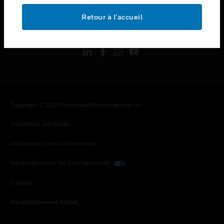
Retour à l’accueil
toggle view
SUIVEZ-NOUS
Copyright © 2026 Honeywell International Inc.
Conditions Générales
Déclaration De Confidentialité
Vos Préférences De Confidentialité
Cookies
Désabonnement Global