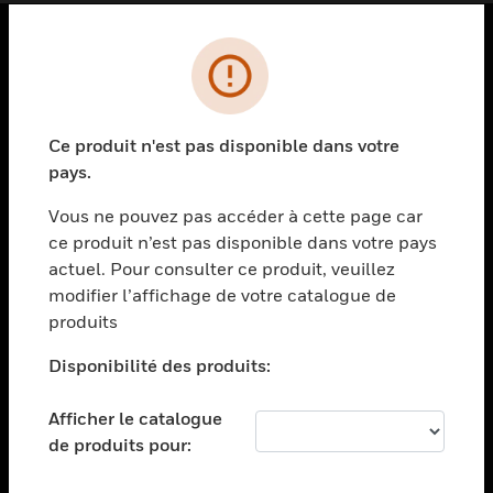
PRODUITS
toggle view
SOLUTIONS
Ce produit n'est pas disponible dans votre
pays.
toggle view
SECTEURS
Vous ne pouvez pas accéder à cette page car
toggle view
ce produit n’est pas disponible dans votre pays
ASSISTANCE
actuel. Pour consulter ce produit, veuillez
modifier l’affichage de votre catalogue de
toggle view
EMPLOIS
produits
toggle view
Disponibilité des produits:
SOCIÉTÉ
toggle view
Afficher le catalogue
NOUS CONTACTER
de produits pour:
toggle view
MENTIONS LÉGALES