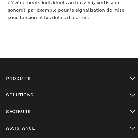
d’événements individuels au buzzer (avertisseur
sonore), par exemple pour la signalisation de mise
sous tension et les délais d’alarme.
PRODUITS
toggle view
SOLUTIONS
toggle view
SECTEURS
toggle view
ASSISTANCE