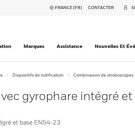
FRANCE (FR)
CONTACTER
S
ation
Marques
Assistance
Nouvelles Et Év
ie
Dispositifs de notification
Combinaison de stroboscopes
avec gyrophare intégré e
tégré et base EN54-23