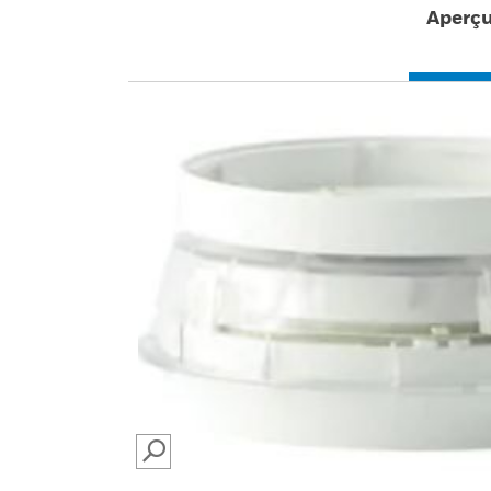
Aperç
SEARCH