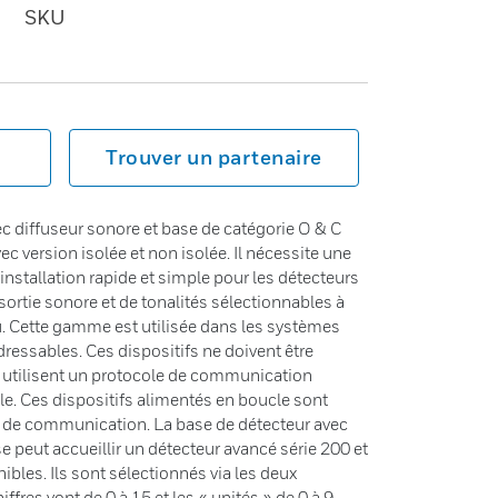
SKU
Trouver un partenaire
ec diffuseur sonore et base de catégorie O & C
 version isolée et non isolée. Il nécessite une
nstallation rapide et simple pour les détecteurs
sortie sonore et de tonalités sélectionnables à
au. Cette gamme est utilisée dans les systèmes
ressables. Ces dispositifs ne doivent être
i utilisent un protocole de communication
e. Ces dispositifs alimentés en boucle sont
es de communication. La base de détecteur avec
e peut accueillir un détecteur avancé série 200 et
bles. Ils sont sélectionnés via les deux
ffres vont de 0 à 15 et les « unités » de 0 à 9.