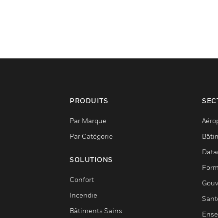
PRODUITS
SEC
Par Marque
Aéro
Par Catégorie
Bâti
Data
SOLUTIONS
Form
Confort
Gouv
Incendie
Sant
Bâtiments Sains
Ense