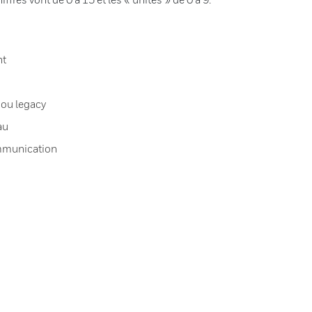
nt
 ou legacy
au
ommunication