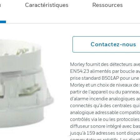
u
Caractéristiques
Ressources
Contactez-nous
Morley fournit des détecteurs av
EN54.23 alimentés par boucle avec
prise standard B501AP pour une i
Morley et un choix de niveaux de 
partir de l’appareil ou du panne
d’alarme incendie analogiques ad
connectés qu’à des centrales qu
analogique adressable compatibl
contrôlés via le ou les protocol
diffuseur sonore intégré avec bas
jusqu’à 159 adresses sont disponi
commutateurs rotatifs. Les dix chi