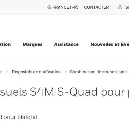
FRANCE (FR)
CONTACTER
S
ation
Marques
Assistance
Nouvelles Et Év
ie
Dispositifs de notification
Combinaison de stroboscopes
visuels S4M S-Quad pour
d pour plafond