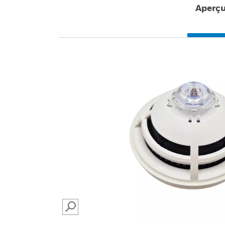
Aperç
SEARCH