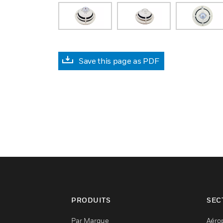
Save this page as PDF
PRODUITS
SEC
Par Marque
Aéro