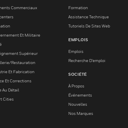
ments Commerciaux
Formation
centers
Assistance Technique
ation
Tutoriels De Sites Web
ernement Et Militaire
EMPLOIS
é
Emplois
ignement Supérieur
Recherche D'emploi
llerie/Restauration
trie Et Fabrication
SOCIÉTÉ
ce Et Corrections
À Propos
e Au Détail
Événements
t Cities
Nouvelles
Nos Marques