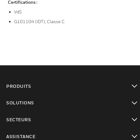
Certifications :
VdS
G101104 (IDT), Classe C
PRODUITS
toggle view
SOLUTIONS
toggle view
SECTEURS
toggle view
ASSISTANCE