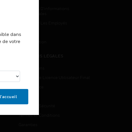
Demandes D’informations
Commerciales
Accès Pour Les Employés
Inscription
nible dans
e de votre
Désinscription
MENTIONS LÉGALES
Certifications
Contrats De Licence Utilisateur Final
Open Source
Brevets
l’accueil
Qualité Et Sécurité
Termes Et Conditions
Garanties