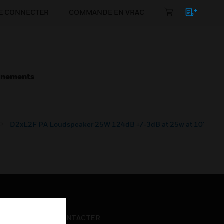
E CONNECTER
COMMANDE EN VRAC
énements
D2xL2F PA Loudspeaker 25W 124dB +/-3dB at 25w at 10'
NOUS CONTACTER