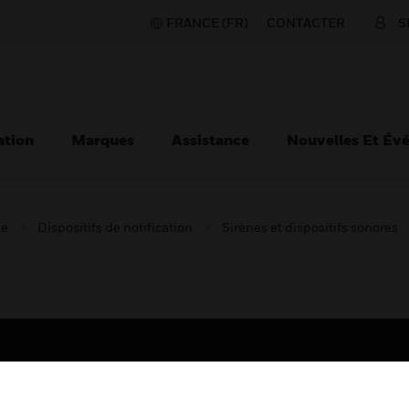
FRANCE (FR)
CONTACTER
S
ation
Marques
Assistance
Nouvelles Et Év
ie
Dispositifs de notification
Sirènes et dispositifs sonores
TEURS
ASSISTANCE