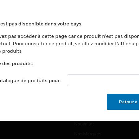
ports
Recherche De Partenaires
ments Commerciaux
Formation
'est pas disponible dans votre pays.
centers
Assistance Technique
ez pas accéder à cette page car ce produit n’est pas dispo
ation
Tutoriels De Sites Web
tuel. Pour consulter ce produit, veuillez modifier l’affichag
ernement Et Militaire
 produits
EMPLOIS
é
é des produits:
Emplois
ignement Supérieur
Recherche D'emploi
llerie/Restauration
catalogue de produits pour:
trie Et Fabrication
SOCIÉTÉ
ce Et Corrections
Retour à 
À Propos
e Au Détail
Événements
t Cities
Nouvelles
Nos Marques