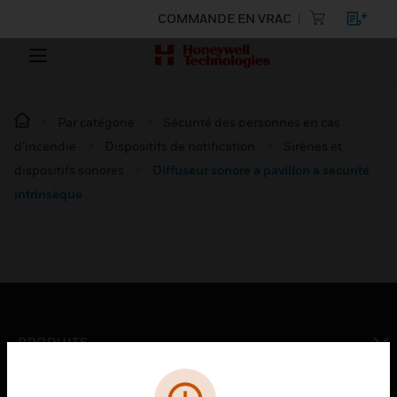
COMMANDE EN VRAC
Par catégorie
Sécurité des personnes en cas
d’incendie
Dispositifs de notification
Sirènes et
dispositifs sonores
Diffuseur sonore à pavillon à sécurité
intrinsèque
PRODUITS
toggle view
SOLUTIONS