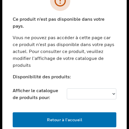
toggle view
SECTEURS
Ce produit n'est pas disponible dans votre
toggle view
pays.
ASSISTANCE
Vous ne pouvez pas accéder à cette page car
toggle view
EMPLOIS
ce produit n’est pas disponible dans votre pays
actuel. Pour consulter ce produit, veuillez
toggle view
modifier l’affichage de votre catalogue de
SOCIÉTÉ
produits
toggle view
NOUS CONTACTER
Disponibilité des produits:
toggle view
Afficher le catalogue
MENTIONS LÉGALES
de produits pour:
toggle view
SUIVEZ-NOUS
Retour à l’accueil