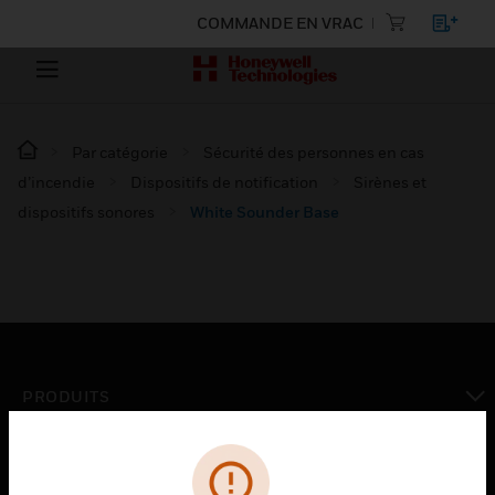
COMMANDE EN VRAC
Par catégorie
Sécurité des personnes en cas
d’incendie
Dispositifs de notification
Sirènes et
dispositifs sonores
White Sounder Base
PRODUITS
toggle view
SOLUTIONS