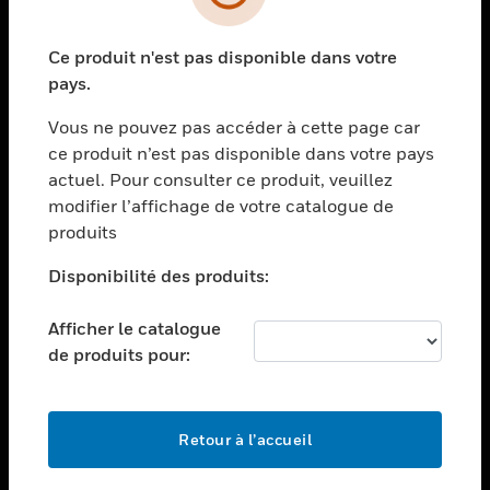
toggle view
SECTEURS
Ce produit n'est pas disponible dans votre
toggle view
ASSISTANCE
pays.
toggle view
Vous ne pouvez pas accéder à cette page car
EMPLOIS
ce produit n’est pas disponible dans votre pays
toggle view
actuel. Pour consulter ce produit, veuillez
SOCIÉTÉ
modifier l’affichage de votre catalogue de
produits
toggle view
NOUS CONTACTER
Disponibilité des produits:
toggle view
MENTIONS LÉGALES
Afficher le catalogue
toggle view
de produits pour:
SUIVEZ-NOUS
Retour à l’accueil