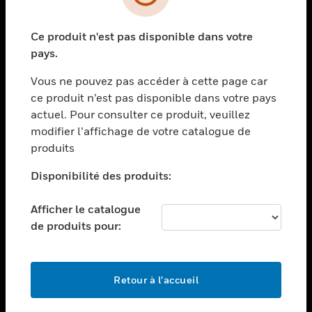
toggle view
SECTEURS
Ce produit n'est pas disponible dans votre
toggle view
ASSISTANCE
pays.
toggle view
Vous ne pouvez pas accéder à cette page car
EMPLOIS
ce produit n’est pas disponible dans votre pays
toggle view
actuel. Pour consulter ce produit, veuillez
SOCIÉTÉ
modifier l’affichage de votre catalogue de
produits
toggle view
NOUS CONTACTER
Disponibilité des produits:
toggle view
MENTIONS LÉGALES
Afficher le catalogue
toggle view
de produits pour:
SUIVEZ-NOUS
Retour à l’accueil