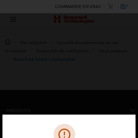
COMMANDE EN VRAC
Par catégorie
Sécurité des personnes en cas
d’incendie
Dispositifs de notification
Haut-parleurs
Bose Free Space Loudspeaker
PRODUITS
toggle view
SOLUTIONS