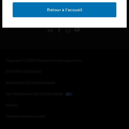
Retour à l’accueil
toggle view
SUIVEZ-NOUS
Copyright © 2026 Honeywell International Inc.
Conditions Générales
Déclaration De Confidentialité
Vos Préférences De Confidentialité
Cookies
Désabonnement Global