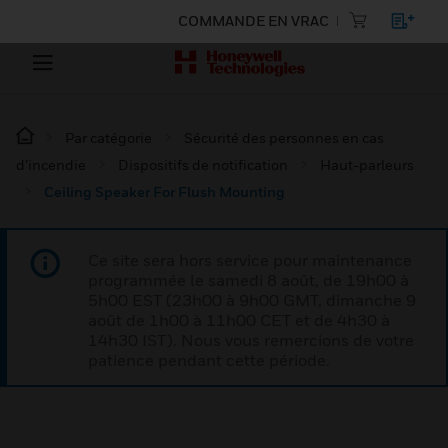
COMMANDE EN VRAC
Par catégorie
Sécurité des personnes en cas
d’incendie
Dispositifs de notification
Haut-parleurs
Ceiling Speaker For Flush Mounting
Ce site sera hors service pour maintenance
programmée le samedi 8 août, de 19h00 à
5h00 EST (23h00 à 9h00 GMT, dimanche 9
août de 1h00 à 11h00 CET et de 4h30 à
14h30 IST). Nous vous remercions de votre
patience pendant cette période.