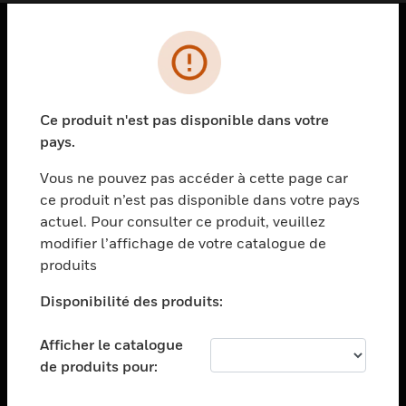
PRODUITS
toggle view
SOLUTIONS
Ce produit n'est pas disponible dans votre
pays.
toggle view
SECTEURS
Vous ne pouvez pas accéder à cette page car
toggle view
ce produit n’est pas disponible dans votre pays
ASSISTANCE
actuel. Pour consulter ce produit, veuillez
modifier l’affichage de votre catalogue de
toggle view
EMPLOIS
produits
toggle view
Disponibilité des produits:
SOCIÉTÉ
toggle view
Afficher le catalogue
NOUS CONTACTER
de produits pour:
toggle view
MENTIONS LÉGALES