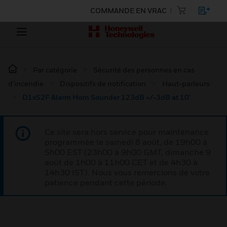
COMMANDE EN VRAC
Par catégorie
Sécurité des personnes en cas
d’incendie
Dispositifs de notification
Haut-parleurs
D1xS2F Alarm Horn Sounder 123dB +/-3dB at 10'
Ce site sera hors service pour maintenance
programmée le samedi 8 août, de 19h00 à
5h00 EST (23h00 à 9h00 GMT, dimanche 9
août de 1h00 à 11h00 CET et de 4h30 à
14h30 IST). Nous vous remercions de votre
patience pendant cette période.