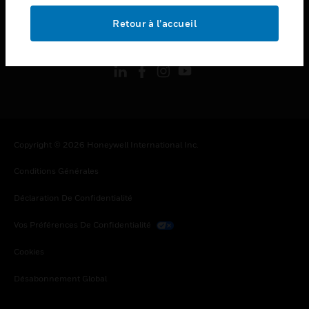
Retour à l’accueil
toggle view
SUIVEZ-NOUS
Copyright © 2026 Honeywell International Inc.
Conditions Générales
Déclaration De Confidentialité
Vos Préférences De Confidentialité
Cookies
Désabonnement Global