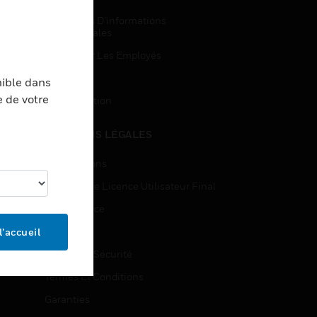
Demandes D’informations
Commerciales
Accès Pour Les Employés
Inscription
nible dans
e de votre
Désinscription
MENTIONS LÉGALES
Certifications
Contrats De Licence Utilisateur Final
Open Source
Brevets
l’accueil
Qualité Et Sécurité
Termes Et Conditions
Garanties