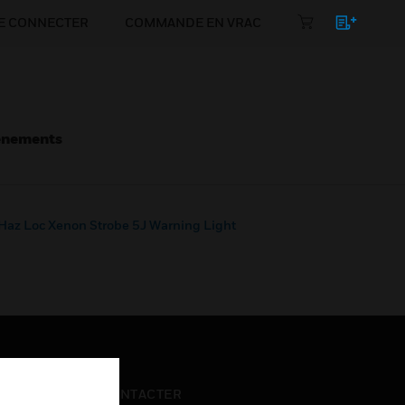
E CONNECTER
COMMANDE EN VRAC
énements
az Loc Xenon Strobe 5J Warning Light
NOUS CONTACTER