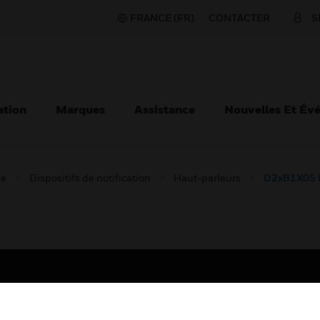
FRANCE (FR)
CONTACTER
S
ation
Marques
Assistance
Nouvelles Et Év
ie
Dispositifs de notification
Haut-parleurs
D2xB1X05 H
TEURS
ASSISTANCE