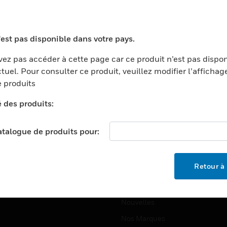
ports
Recherche De Partenaires
ments Commerciaux
Formation
'est pas disponible dans votre pays.
centers
Assistance Technique
ez pas accéder à cette page car ce produit n’est pas dispo
ation
Tutoriels De Sites Web
tuel. Pour consulter ce produit, veuillez modifier l’affichag
ernement Et Militaire
 produits
EMPLOIS
é
é des produits:
Emplois
ignement Supérieur
Recherche D'emploi
llerie/Restauration
catalogue de produits pour:
trie Et Fabrication
SOCIÉTÉ
ce Et Corrections
Retour à 
À Propos
e Au Détail
Événements
t Cities
Nouvelles
Nos Marques