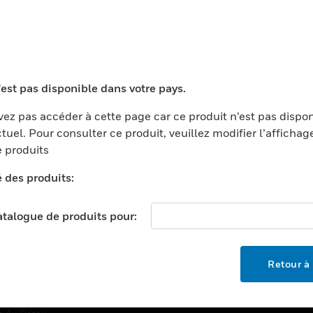
TEURS
ASSISTANCE
'est pas disponible dans votre pays.
ports
Recherche De Partenaires
ments Commerciaux
Formation
ez pas accéder à cette page car ce produit n’est pas dispo
tuel. Pour consulter ce produit, veuillez modifier l’affichag
centers
Assistance Technique
 produits
ation
Tutoriels De Sites Web
é des produits:
ernement Et Militaire
EMPLOIS
é
catalogue de produits pour:
Emplois
ignement Supérieur
Recherche D'emploi
llerie/Restauration
Retour à 
trie Et Fabrication
SOCIÉTÉ
ce Et Corrections
À Propos