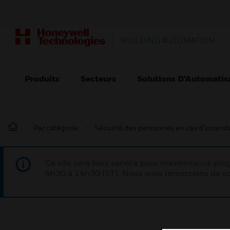
BUILDING AUTOMATION
Produits
Secteurs
Solutions D’Automatis
Par catégorie
Sécurité des personnes en cas d’incend
Ce site sera hors service pour maintenance p
4h30 à 14h30 IST). Nous vous remercions de vo