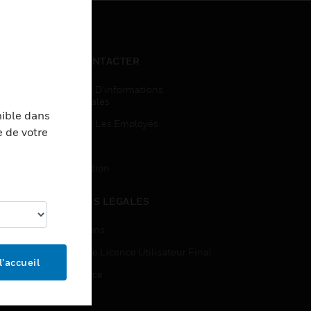
NOUS CONTACTER
Demandes D’informations
Commerciales
nible dans
Accès Pour Les Employés
e de votre
Inscription
Désinscription
MENTIONS LÉGALES
Certifications
Contrats De Licence Utilisateur Final
l’accueil
Open Source
Brevets