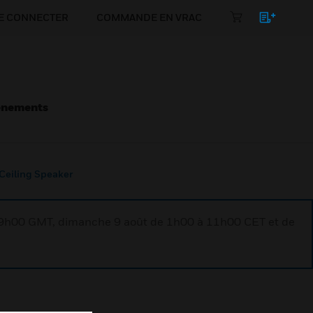
E CONNECTER
COMMANDE EN VRAC
énements
Ceiling Speaker
à 9h00 GMT, dimanche 9 août de 1h00 à 11h00 CET et de