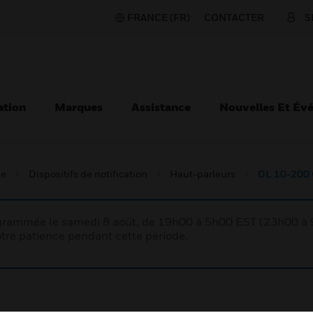
FRANCE (FR)
CONTACTER
S
ation
Marques
Assistance
Nouvelles Et Év
ie
Dispositifs de notification
Haut-parleurs
DL 10-200 
rogrammée le samedi 8 août, de 19h00 à 5h00 EST (23h00 
tre patience pendant cette période.