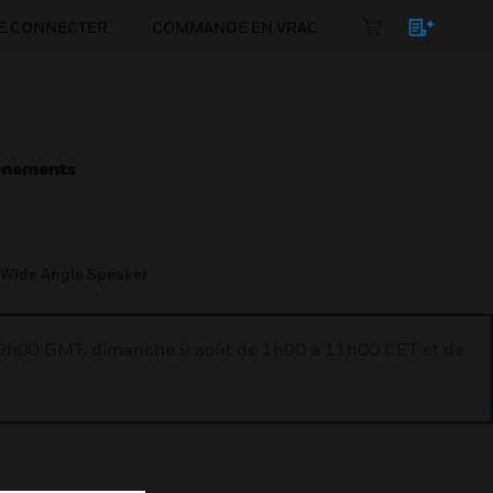
E CONNECTER
COMMANDE EN VRAC
énements
 Wide Angle Speaker
à 9h00 GMT, dimanche 9 août de 1h00 à 11h00 CET et de