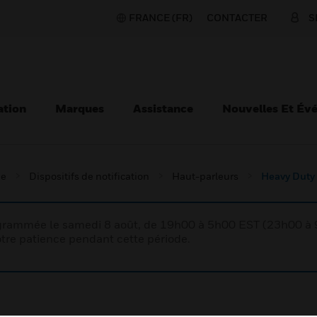
FRANCE (FR)
CONTACTER
S
ation
Marques
Assistance
Nouvelles Et Év
ie
Dispositifs de notification
Haut-parleurs
Heavy Duty
rogrammée le samedi 8 août, de 19h00 à 5h00 EST (23h00 
tre patience pendant cette période.