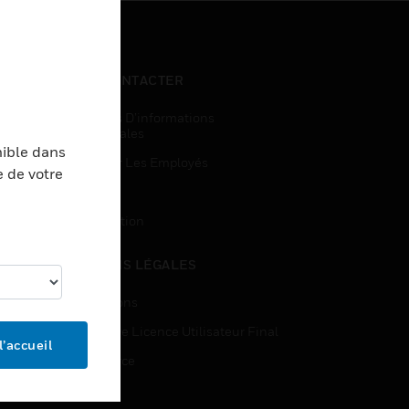
NOUS CONTACTER
Demandes D’informations
Commerciales
nible dans
Accès Pour Les Employés
e de votre
Inscription
Désinscription
MENTIONS LÉGALES
Certifications
Contrats De Licence Utilisateur Final
l’accueil
Open Source
Brevets