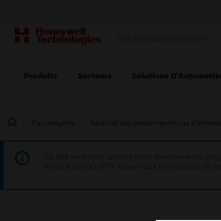
BUILDING AUTOMATION
Produits
Secteurs
Solutions D’Automatis
Par catégorie
Sécurité des personnes en cas d’incend
Ce site sera hors service pour maintenance p
4h30 à 14h30 IST). Nous vous remercions de vo