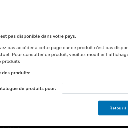
TEURS
ASSISTANCE
'est pas disponible dans votre pays.
ports
Recherche De Partenaires
ments Commerciaux
Formation
ez pas accéder à cette page car ce produit n’est pas dispo
tuel. Pour consulter ce produit, veuillez modifier l’affichag
centers
Assistance Technique
 produits
ation
Tutoriels De Sites Web
é des produits:
ernement Et Militaire
EMPLOIS
é
catalogue de produits pour:
Emplois
ignement Supérieur
Recherche D'emploi
llerie/Restauration
Retour à 
trie Et Fabrication
SOCIÉTÉ
ce Et Corrections
À Propos