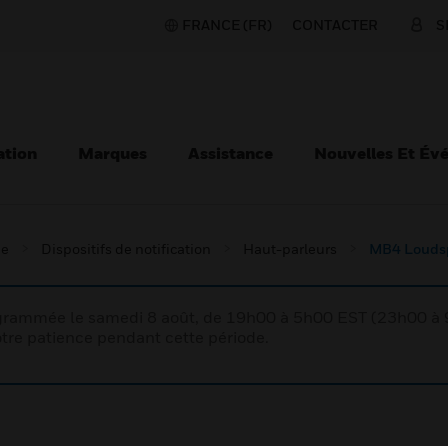
FRANCE (FR)
CONTACTER
S
ation
Marques
Assistance
Nouvelles Et Év
ie
Dispositifs de notification
Haut-parleurs
MB4 Louds
rogrammée le samedi 8 août, de 19h00 à 5h00 EST (23h00 
tre patience pendant cette période.