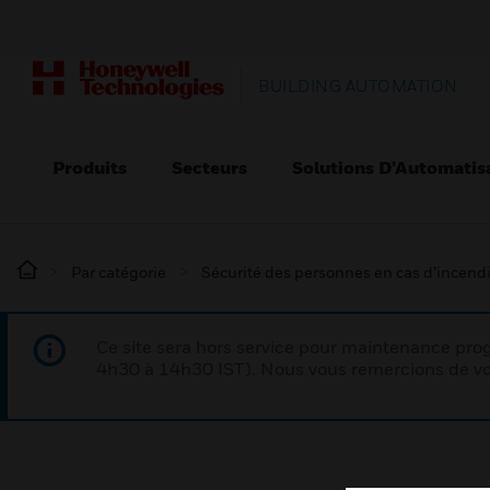
BUILDING AUTOMATION
Produits
Secteurs
Solutions D’Automatis
Par catégorie
Sécurité des personnes en cas d’incend
Ce site sera hors service pour maintenance p
4h30 à 14h30 IST). Nous vous remercions de vo