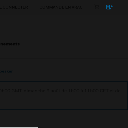
E CONNECTER
COMMANDE EN VRAC
énements
peaker
à 9h00 GMT, dimanche 9 août de 1h00 à 11h00 CET et de