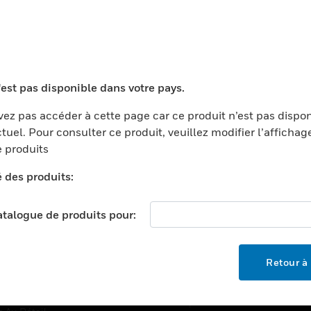
TEURS
ASSISTANCE
'est pas disponible dans votre pays.
ports
Recherche De Partenaires
ments Commerciaux
Formation
ez pas accéder à cette page car ce produit n’est pas dispo
tuel. Pour consulter ce produit, veuillez modifier l’affichag
centers
Assistance Technique
 produits
ation
Tutoriels De Sites Web
é des produits:
ernement Et Militaire
EMPLOIS
é
catalogue de produits pour:
Emplois
ignement Supérieur
Recherche D'emploi
llerie/Restauration
Retour à 
trie Et Fabrication
SOCIÉTÉ
ce Et Corrections
À Propos