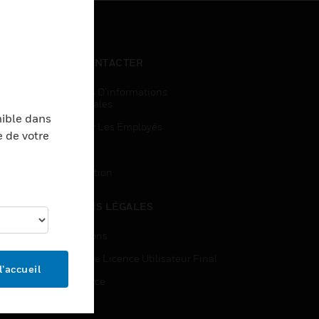
NOUS CONTACTER
Demandes D’informations
Commerciales
nible dans
Accès Pour Les Employés
e de votre
Inscription
Désinscription
MENTIONS LÉGALES
Certifications
Contrats De Licence Utilisateur Final
l’accueil
Open Source
Brevets