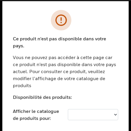
PRODUITS
toggle view
SOLUTIONS
Ce produit n'est pas disponible dans votre
pays.
toggle view
SECTEURS
Vous ne pouvez pas accéder à cette page car
toggle view
ce produit n’est pas disponible dans votre pays
ASSISTANCE
actuel. Pour consulter ce produit, veuillez
modifier l’affichage de votre catalogue de
toggle view
EMPLOIS
produits
toggle view
Disponibilité des produits:
SOCIÉTÉ
toggle view
Afficher le catalogue
NOUS CONTACTER
de produits pour:
toggle view
MENTIONS LÉGALES