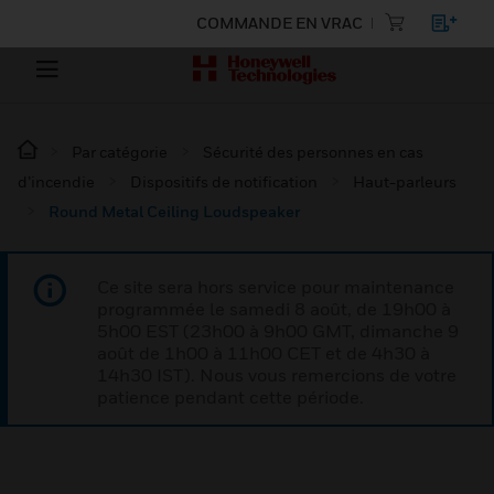
COMMANDE EN VRAC
Par catégorie
Sécurité des personnes en cas
d’incendie
Dispositifs de notification
Haut-parleurs
Round Metal Ceiling Loudspeaker
Ce site sera hors service pour maintenance
programmée le samedi 8 août, de 19h00 à
5h00 EST (23h00 à 9h00 GMT, dimanche 9
août de 1h00 à 11h00 CET et de 4h30 à
14h30 IST). Nous vous remercions de votre
patience pendant cette période.