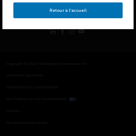
Retour à l’accueil
toggle view
SUIVEZ-NOUS
Copyright © 2026 Honeywell International Inc.
Conditions Générales
Déclaration De Confidentialité
Vos Préférences De Confidentialité
Cookies
Désabonnement Global