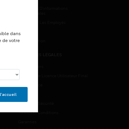
Demandes D’informations
Commerciales
Accès Pour Les Employés
Inscription
nible dans
e de votre
Désinscription
MENTIONS LÉGALES
Certifications
Contrats De Licence Utilisateur Final
Open Source
Brevets
l’accueil
Qualité Et Sécurité
Termes Et Conditions
Garanties