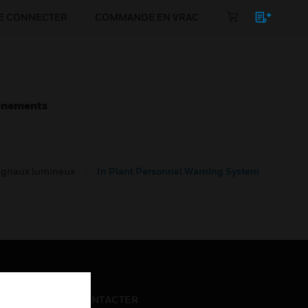
E CONNECTER
COMMANDE EN VRAC
énements
signaux lumineux
In Plant Personnel Warning System
NOUS CONTACTER