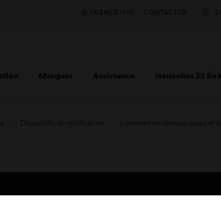
FRANCE (FR)
CONTACTER
S
ation
Marques
Assistance
Nouvelles Et Év
ie
Dispositifs de notification
Lumières stroboscopiques et 
TEURS
ASSISTANCE