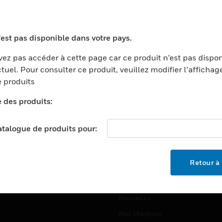
ports
Recherche De Partenaires
ments Commerciaux
Formation
'est pas disponible dans votre pays.
centers
Assistance Technique
ez pas accéder à cette page car ce produit n’est pas dispo
ation
Tutoriels De Sites Web
tuel. Pour consulter ce produit, veuillez modifier l’affichag
ernement Et Militaire
 produits
EMPLOIS
é
é des produits:
Emplois
ignement Supérieur
Recherche D'emploi
llerie/Restauration
catalogue de produits pour:
trie Et Fabrication
SOCIÉTÉ
ce Et Corrections
Retour à 
À Propos
e Au Détail
Événements
t Cities
Nouvelles
Nos Marques