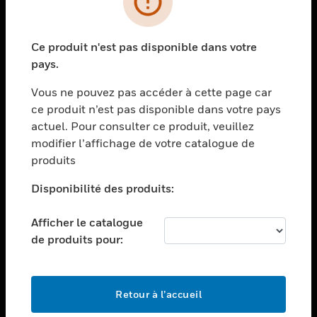
toggle view
SECTEURS
Ce produit n'est pas disponible dans votre
toggle view
pays.
ASSISTANCE
Vous ne pouvez pas accéder à cette page car
toggle view
EMPLOIS
ce produit n’est pas disponible dans votre pays
actuel. Pour consulter ce produit, veuillez
toggle view
modifier l’affichage de votre catalogue de
SOCIÉTÉ
produits
toggle view
NOUS CONTACTER
Disponibilité des produits:
toggle view
Afficher le catalogue
MENTIONS LÉGALES
de produits pour:
toggle view
SUIVEZ-NOUS
Retour à l’accueil