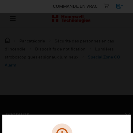
COMMANDE EN VRAC
Par catégorie
Sécurité des personnes en cas
d’incendie
Dispositifs de notification
Lumières
stroboscopiques et signaux lumineux
Special Zone CO
Alarm
PRODUITS
toggle view
SOLUTIONS