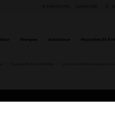
FRANCE (FR)
CONTACTER
S
ation
Marques
Assistance
Nouvelles Et Év
ie
Dispositifs de notification
Lumières stroboscopiques et 
TEURS
ASSISTANCE