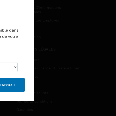
Demandes D’informations
Commerciales
Accès Pour Les Employés
Inscription
nible dans
e de votre
Désinscription
MENTIONS LÉGALES
Certifications
Contrats De Licence Utilisateur Final
Open Source
Brevets
l’accueil
Qualité Et Sécurité
Termes Et Conditions
Garanties