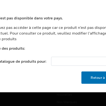
ports
Recherche De Partenaires
ments Commerciaux
Formation
'est pas disponible dans votre pays.
centers
Assistance Technique
ez pas accéder à cette page car ce produit n’est pas dispo
ation
Tutoriels De Sites Web
tuel. Pour consulter ce produit, veuillez modifier l’affichag
ernement Et Militaire
 produits
EMPLOIS
é
é des produits:
Emplois
ignement Supérieur
Recherche D'emploi
llerie/Restauration
catalogue de produits pour:
trie Et Fabrication
SOCIÉTÉ
ce Et Corrections
Retour à 
À Propos
e Au Détail
Événements
t Cities
Nouvelles
Nos Marques