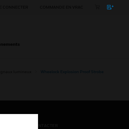
E CONNECTER
COMMANDE EN VRAC
énements
signaux lumineux
Wheelock Explosion Proof Strobe
NOUS CONTACTER