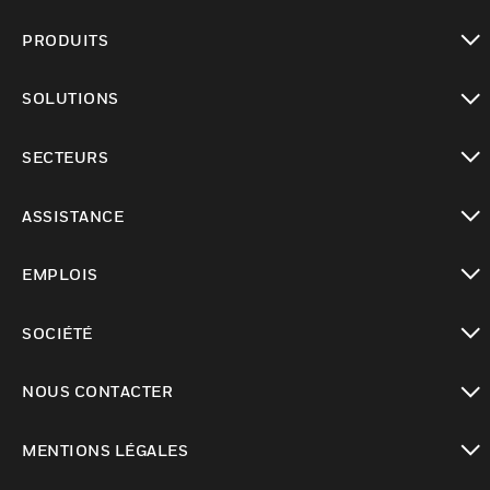
PRODUITS
toggle view
SOLUTIONS
toggle view
SECTEURS
toggle view
ASSISTANCE
toggle view
EMPLOIS
toggle view
SOCIÉTÉ
toggle view
NOUS CONTACTER
toggle view
MENTIONS LÉGALES