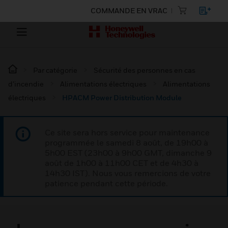
COMMANDE EN VRAC
Par catégorie
Sécurité des personnes en cas
d’incendie
Alimentations électriques
Alimentations
électriques
HPACM Power Distribution Module
Ce site sera hors service pour maintenance
programmée le samedi 8 août, de 19h00 à
5h00 EST (23h00 à 9h00 GMT, dimanche 9
août de 1h00 à 11h00 CET et de 4h30 à
14h30 IST). Nous vous remercions de votre
patience pendant cette période.