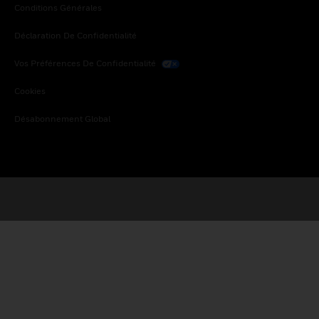
Conditions Générales
Déclaration De Confidentialité
Vos Préférences De Confidentialité
Cookies
Désabonnement Global