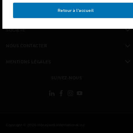
toggle view
Retour à l’accueil
EMPLOIS
toggle view
SOCIÉTÉ
toggle view
NOUS CONTACTER
toggle view
MENTIONS LÉGALES
toggle view
SUIVEZ-NOUS
Copyright © 2026 Honeywell International Inc.