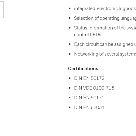
integrated, electronic logbook
Selection of operating langua
Status information of the syste
control LEDs
Each circuit can be assigned 
Networking of several systems
Certifications:
DIN EN 50172
DIN VDE 0100-718
DIN EN 50171
DIN EN 62034