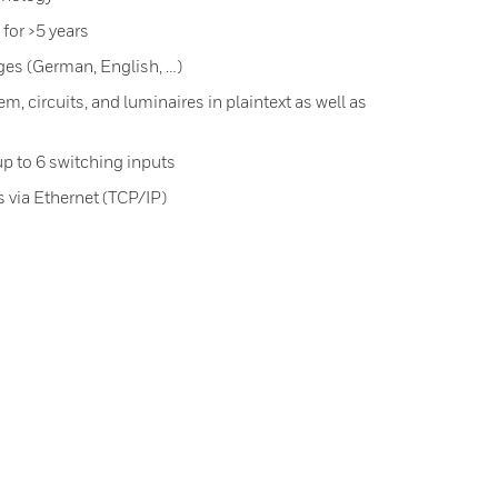
 for >5 years
ges (German, English, …)
m, circuits, and luminaires in plaintext as well as
up to 6 switching inputs
 via Ethernet (TCP/IP)