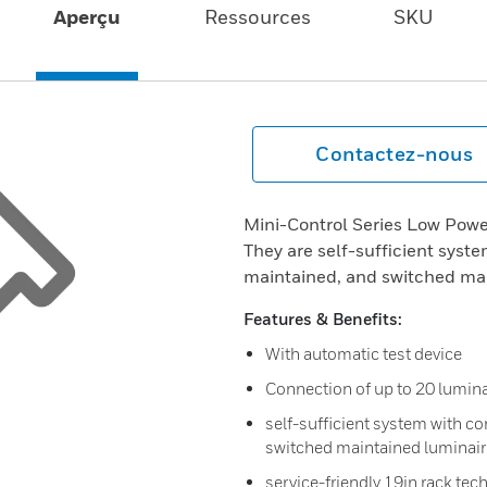
Aperçu
Ressources
SKU
Contactez-nous
Mini-Control Series Low Powe
They are self-sufficient syst
maintained, and switched ma
Features & Benefits:
With automatic test device
Connection of up to 20 luminai
self-sufficient system with c
switched maintained luminai
service-friendly 19in rack te