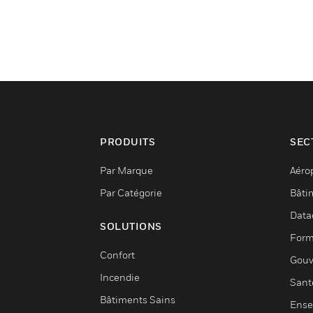
PRODUITS
SEC
Par Marque
Aéro
Par Catégorie
Bâti
Data
SOLUTIONS
Form
Confort
Gouv
Incendie
Sant
Bâtiments Sains
Ense