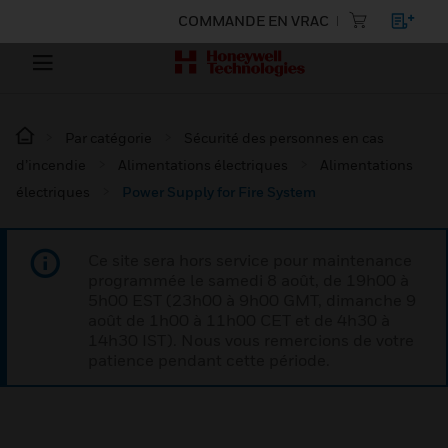
COMMANDE EN VRAC
Par catégorie
Sécurité des personnes en cas
d’incendie
Alimentations électriques
Alimentations
électriques
Power Supply for Fire System
Ce site sera hors service pour maintenance
programmée le samedi 8 août, de 19h00 à
5h00 EST (23h00 à 9h00 GMT, dimanche 9
août de 1h00 à 11h00 CET et de 4h30 à
14h30 IST). Nous vous remercions de votre
patience pendant cette période.