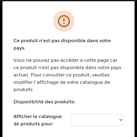
PRODUITS
toggle view
SOLUTIONS
Ce produit n'est pas disponible dans votre
pays.
toggle view
SECTEURS
Vous ne pouvez pas accéder à cette page car
toggle view
ce produit n’est pas disponible dans votre pays
ASSISTANCE
actuel. Pour consulter ce produit, veuillez
modifier l’affichage de votre catalogue de
toggle view
EMPLOIS
produits
toggle view
Disponibilité des produits:
SOCIÉTÉ
toggle view
Afficher le catalogue
NOUS CONTACTER
de produits pour:
toggle view
MENTIONS LÉGALES