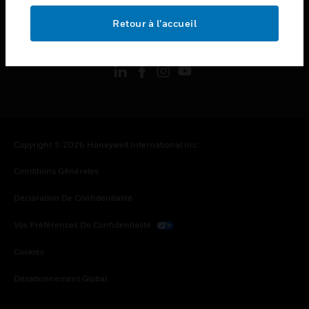
Retour à l’accueil
toggle view
SUIVEZ-NOUS
Copyright © 2026 Honeywell International Inc.
Conditions Générales
Déclaration De Confidentialité
Vos Préférences De Confidentialité
Cookies
Désabonnement Global