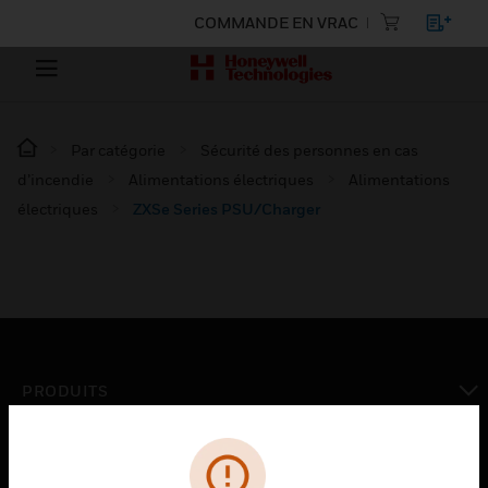
COMMANDE EN VRAC
Par catégorie
Sécurité des personnes en cas
d’incendie
Alimentations électriques
Alimentations
électriques
ZXSe Series PSU/Charger
PRODUITS
toggle view
SOLUTIONS