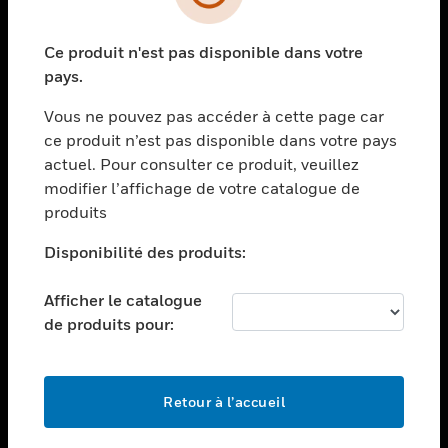
toggle view
SECTEURS
Ce produit n'est pas disponible dans votre
toggle view
ASSISTANCE
pays.
toggle view
Vous ne pouvez pas accéder à cette page car
EMPLOIS
ce produit n’est pas disponible dans votre pays
toggle view
actuel. Pour consulter ce produit, veuillez
SOCIÉTÉ
modifier l’affichage de votre catalogue de
produits
toggle view
NOUS CONTACTER
Disponibilité des produits:
toggle view
MENTIONS LÉGALES
Afficher le catalogue
toggle view
de produits pour:
SUIVEZ-NOUS
Retour à l’accueil