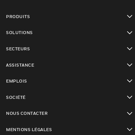
PRODUITS
toggle view
SOLUTIONS
toggle view
SECTEURS
toggle view
ASSISTANCE
toggle view
EMPLOIS
toggle view
SOCIÉTÉ
toggle view
NOUS CONTACTER
toggle view
MENTIONS LÉGALES