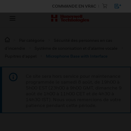
COMMANDE EN VRAC
Par catégorie
Sécurité des personnes en cas
d’incendie
Système de sonorisation et d’alarme vocale
Pupitres d’appel
Microphone Base with Interface
Ce site sera hors service pour maintenance
programmée le samedi 8 août, de 19h00 à
5h00 EST (23h00 à 9h00 GMT, dimanche 9
août de 1h00 à 11h00 CET et de 4h30 à
14h30 IST). Nous vous remercions de votre
patience pendant cette période.