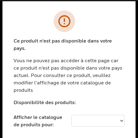
PRODUITS
toggle view
SOLUTIONS
Ce produit n'est pas disponible dans votre
pays.
toggle view
SECTEURS
Vous ne pouvez pas accéder à cette page car
toggle view
ce produit n’est pas disponible dans votre pays
ASSISTANCE
actuel. Pour consulter ce produit, veuillez
modifier l’affichage de votre catalogue de
toggle view
EMPLOIS
produits
toggle view
Disponibilité des produits:
SOCIÉTÉ
toggle view
Afficher le catalogue
NOUS CONTACTER
de produits pour:
toggle view
MENTIONS LÉGALES