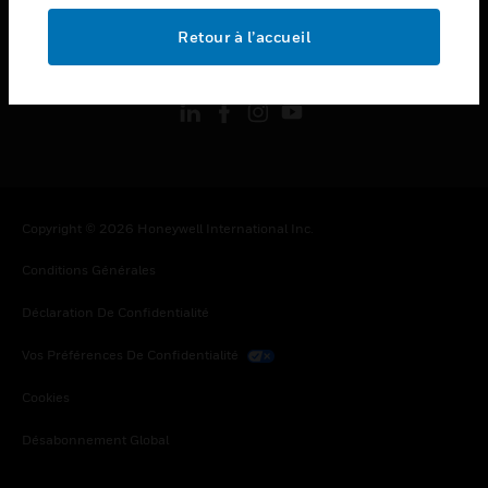
Retour à l’accueil
toggle view
SUIVEZ-NOUS
Copyright © 2026 Honeywell International Inc.
Conditions Générales
Déclaration De Confidentialité
Vos Préférences De Confidentialité
Cookies
Désabonnement Global