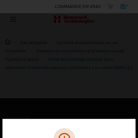
COMMANDE EN VRAC
Par catégorie
Sécurité des personnes en cas
d’incendie
Système de sonorisation et d’alarme vocale
Pupitres d’appel
Verre de rechange incolore pour
détecteurs d’incendie manuels conformes à la norme EN54-11
PRODUITS
toggle view
SOLUTIONS