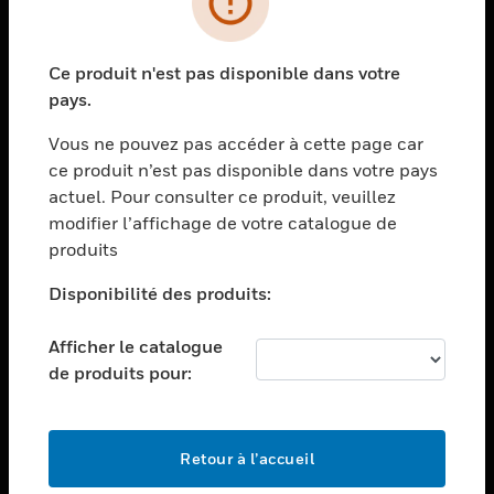
toggle view
SECTEURS
Ce produit n'est pas disponible dans votre
toggle view
pays.
ASSISTANCE
Vous ne pouvez pas accéder à cette page car
toggle view
EMPLOIS
ce produit n’est pas disponible dans votre pays
actuel. Pour consulter ce produit, veuillez
toggle view
modifier l’affichage de votre catalogue de
SOCIÉTÉ
produits
toggle view
NOUS CONTACTER
Disponibilité des produits:
toggle view
Afficher le catalogue
MENTIONS LÉGALES
de produits pour:
toggle view
SUIVEZ-NOUS
Retour à l’accueil