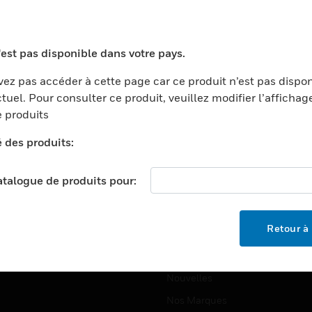
ports
Recherche De Partenaires
ments Commerciaux
Formation
'est pas disponible dans votre pays.
centers
Assistance Technique
ez pas accéder à cette page car ce produit n’est pas dispo
ation
Tutoriels De Sites Web
tuel. Pour consulter ce produit, veuillez modifier l’affichag
ernement Et Militaire
 produits
EMPLOIS
é
é des produits:
Emplois
ignement Supérieur
Recherche D'emploi
llerie/Restauration
catalogue de produits pour:
trie Et Fabrication
SOCIÉTÉ
ce Et Corrections
Retour à 
À Propos
e Au Détail
Événements
t Cities
Nouvelles
Nos Marques