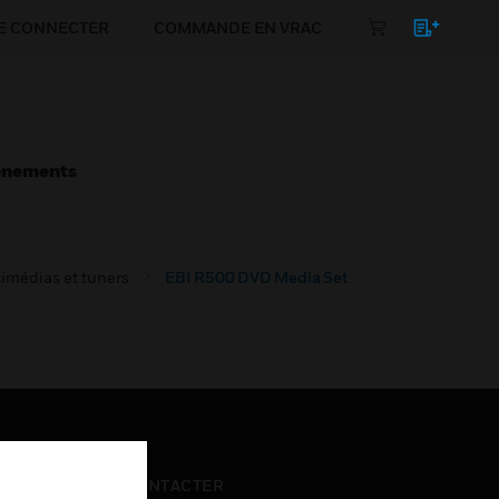
E CONNECTER
COMMANDE EN VRAC
énements
imédias et tuners
EBI R500 DVD Media Set
NOUS CONTACTER