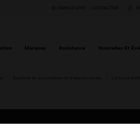
FRANCE (FR)
CONTACTER
S
ation
Marques
Assistance
Nouvelles Et Év
ie
Système de sonorisation et d’alarme vocale
Lecteurs mult
TEURS
ASSISTANCE