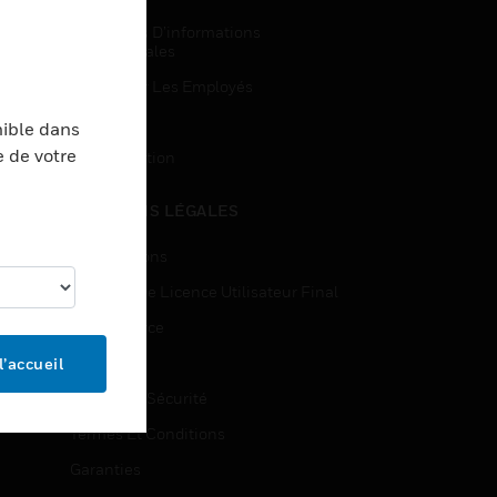
Demandes D’informations
Commerciales
Accès Pour Les Employés
Inscription
nible dans
e de votre
Désinscription
MENTIONS LÉGALES
Certifications
Contrats De Licence Utilisateur Final
Open Source
Brevets
l’accueil
Qualité Et Sécurité
Termes Et Conditions
Garanties