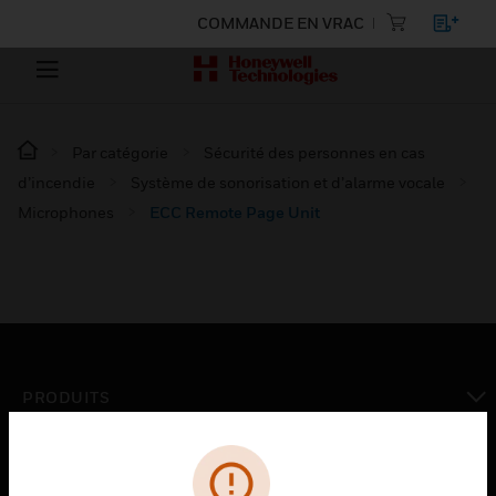
COMMANDE EN VRAC
Par catégorie
Sécurité des personnes en cas
d’incendie
Système de sonorisation et d’alarme vocale
Microphones
ECC Remote Page Unit
PRODUITS
toggle view
SOLUTIONS