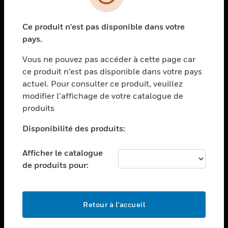
toggle view
SECTEURS
Ce produit n'est pas disponible dans votre
toggle view
ASSISTANCE
pays.
toggle view
Vous ne pouvez pas accéder à cette page car
EMPLOIS
ce produit n’est pas disponible dans votre pays
toggle view
actuel. Pour consulter ce produit, veuillez
SOCIÉTÉ
modifier l’affichage de votre catalogue de
produits
toggle view
NOUS CONTACTER
Disponibilité des produits:
toggle view
MENTIONS LÉGALES
Afficher le catalogue
toggle view
de produits pour:
SUIVEZ-NOUS
Retour à l’accueil