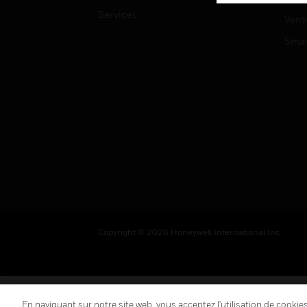
Services
Vent
Smar
Copyright © 2026 Honeywell International Inc.
En naviguant sur notre site web, vous acceptez l'utilisation de cooki