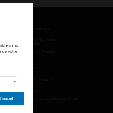
NOUS CONTACTER
Demandes D’informations
Commerciales
nible dans
e de votre
Accès Pour Les Employés
Inscription
Désinscription
MENTIONS LÉGALES
Certifications
Contrats De Licence Utilisateur Final
l’accueil
Open Source