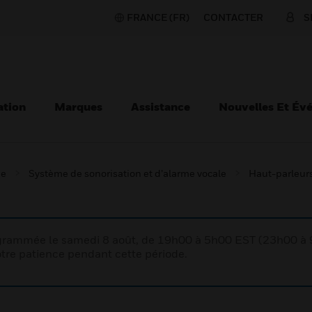
FRANCE (FR)
CONTACTER
S
ation
Marques
Assistance
Nouvelles Et Év
ie
Système de sonorisation et d’alarme vocale
Haut-parleur
rogrammée le samedi 8 août, de 19h00 à 5h00 EST (23h00 
tre patience pendant cette période.