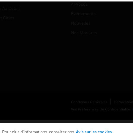
À Propos
e Au Détail
Événements
t Cities
Nouvelles
Nos Marques
Conditions Générales
Déclaration
Vos Préférences De Confidentialité
es. Pour plus d’informations, consultez nos
Avis sur les cookies.