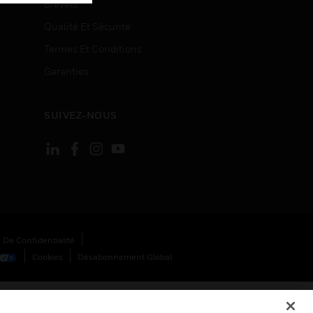
Brevets
Qualité Et Sécurité
Termes Et Conditions
Garanties
SUIVEZ-NOUS
 De Confidentialité
Cookies
Désabonnement Global