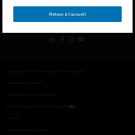
toggle view
MENTIONS LÉGALES
Retour à l’accueil
toggle view
SUIVEZ-NOUS
Copyright © 2026 Honeywell International Inc.
Conditions Générales
Déclaration De Confidentialité
Vos Préférences De Confidentialité
Cookies
Désabonnement Global