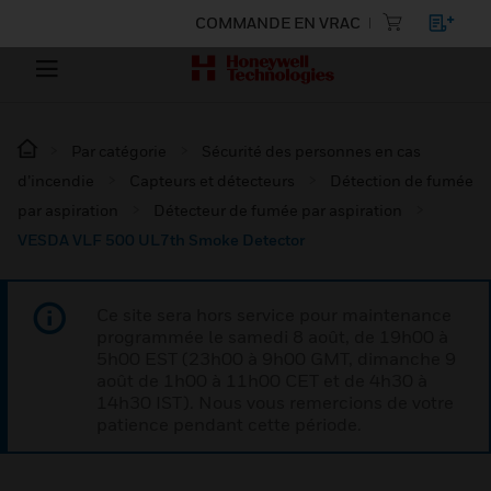
COMMANDE EN VRAC
Par catégorie
Sécurité des personnes en cas
d’incendie
Capteurs et détecteurs
Détection de fumée
par aspiration
Détecteur de fumée par aspiration
VESDA VLF 500 UL7th Smoke Detector
Ce site sera hors service pour maintenance
programmée le samedi 8 août, de 19h00 à
5h00 EST (23h00 à 9h00 GMT, dimanche 9
août de 1h00 à 11h00 CET et de 4h30 à
14h30 IST). Nous vous remercions de votre
patience pendant cette période.